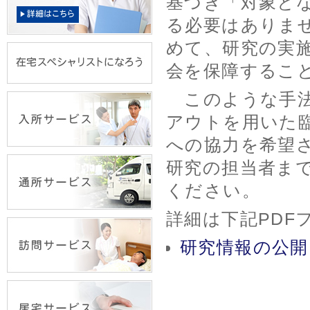
基づき「対象と
る必要はありま
めて、研究の実
会を保障するこ
このような手法
アウトを用いた
への協力を希望
研究の担当者ま
ください。
詳細は下記PDF
研究情報の公